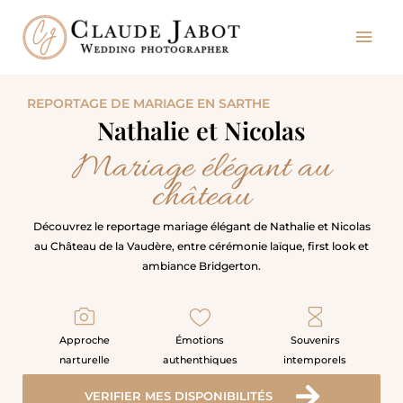
Aller
Men
au
contenu
princ
REPORTAGE DE MARIAGE EN SARTHE
Nathalie et Nicolas
Mariage élégant au
château
Découvrez le reportage mariage élégant de Nathalie et Nicolas
au Château de la Vaudère, entre cérémonie laïque, first look et
ambiance Bridgerton.
Approche
Émotions
Souvenirs
narturelle
authenthiques
intemporels
VERIFIER MES DISPONIBILITÉS