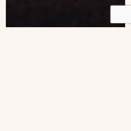
LEUR JOURNÉE
Une journée raffinée,
rythmée par les regards
sincères
Au Château de la Vaudère, à quelques minutes du
Mans, Nathalie et Nicolas ont imaginé un mariage à
leur image : élégant, chaleureux et profondément
tourné vers leurs proches. Dès les préparatifs,
l’ambiance mêle douceur et excitation dans les