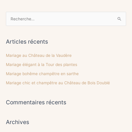
R
e
c
Articles récents
h
e
Mariage au Château de la Vaudère
r
Mariage élégant à la Tour des plantes
c
Mariage bohême champêtre en sarthe
h
Mariage chic et champêtre au Château de Bois Doublé
e
r
Commentaires récents
:
Archives